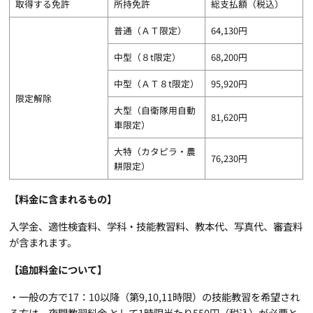
取得する免許
所持免許
総支払額（税込）
普通（ＡＴ限定）
64,130円
中型（８t限定）
68,200円
中型（ＡＴ８t限定）
95,920円
限定解除
大型（自衛隊用自動
81,620円
車限定）
大特（カタピラ・農
76,230円
耕限定）
【料金に含まれるもの】
入学金、適性検査料、学科・技能教習料、教本代、写真代、審査料
が含まれます。
【追加料金について】
・一般の方で17：10以降（第9,10,11時限）の技能教習を希望され
る方は、夜間教習料金 として1時限当たり550円（税込）が必要と