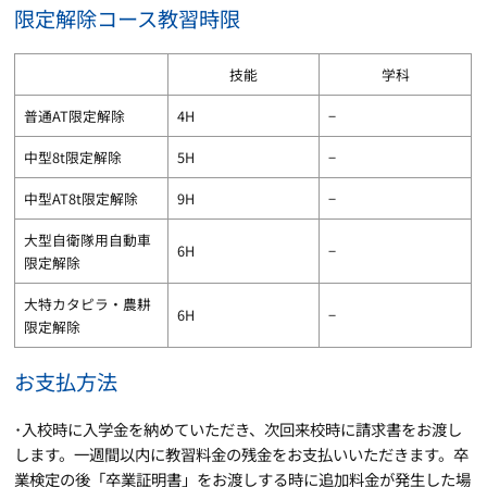
限定解除コース
教習時限
技能
学科
普通AT限定解除
4H
−
中型8t限定解除
5H
−
中型AT8t限定解除
9H
−
大型自衛隊用自動車
6H
−
限定解除
大特カタピラ・農耕
6H
−
限定解除
お支払方法
･
入校時に入学金を納めていただき、次回来校時に請求書をお渡し
します。一週間以内に教習料金の残金をお支払いいただきます。卒
業検定の後「卒業証明書」をお渡しする時に追加料金が発生した場